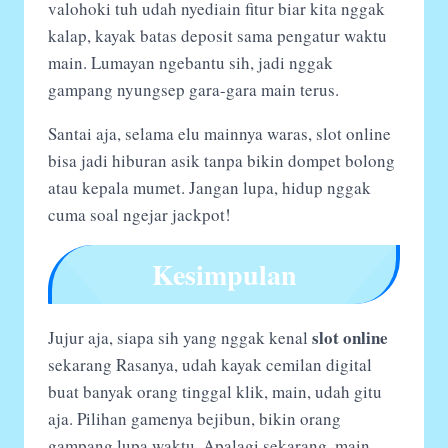
valohoki tuh udah nyediain fitur biar kita nggak
kalap, kayak batas deposit sama pengatur waktu
main. Lumayan ngebantu sih, jadi nggak
gampang nyungsep gara-gara main terus.
Santai aja, selama elu mainnya waras, slot online
bisa jadi hiburan asik tanpa bikin dompet bolong
atau kepala mumet. Jangan lupa, hidup nggak
cuma soal ngejar jackpot!
Kesimpulan
slot online
Jujur aja, siapa sih yang nggak kenal
sekarang Rasanya, udah kayak cemilan digital
buat banyak orang tinggal klik, main, udah gitu
aja. Pilihan gamenya bejibun, bikin orang
gampang lupa waktu. Apalagi sekarang, main