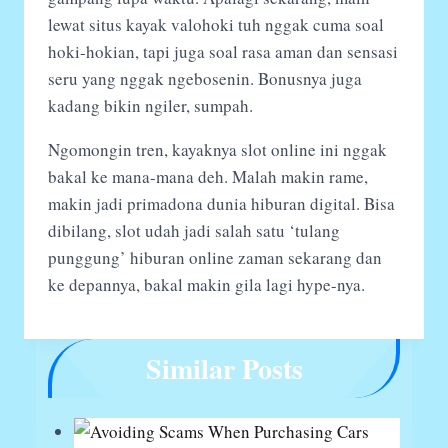
lewat situs kayak valohoki tuh nggak cuma soal
hoki-hokian, tapi juga soal rasa aman dan sensasi
seru yang nggak ngebosenin. Bonusnya juga
kadang bikin ngiler, sumpah.
Ngomongin tren, kayaknya slot online ini nggak
bakal ke mana-mana deh. Malah makin rame,
makin jadi primadona dunia hiburan digital. Bisa
dibilang, slot udah jadi salah satu ‘tulang
punggung’ hiburan online zaman sekarang dan
ke depannya, bakal makin gila lagi hype-nya.
Similar Posts