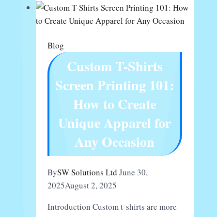
Mixue
Berapa
Blog
Custom T-Shirts
Screen Printing 101:
How to Create
Unique Apparel for
Any Occasion
By
SW Solutions Ltd
June 30,
2025
August 2, 2025
Introduction Custom t-shirts are more