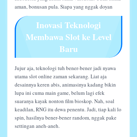
aman, bonusan pula. Siapa yang nggak doyan
Inovasi Teknologi
Membawa Slot ke Level
Baru
Jujur aja, teknologi tuh bener-bener jadi nyawa
utama slot online zaman sekarang. Liat aja
desainnya keren abis, animasinya kadang bikin
lupa ini cuma main game, belum lagi efek
suaranya kayak nonton film bioskop. Nah, soal
keadilan, RNG itu dewa penentu. Jadi, tiap kali lo
spin, hasilnya bener-bener random, nggak pake
settingan aneh-aneh.