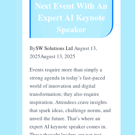
Create
Next Event With An
Unique
Expert AI Keynote
Apparel
for
Speaker
Any
Occasion
By
SW Solutions Ltd
August 13,
2025
August 13, 2025
Events require more than simply a
strong agenda in today’s fast-paced
world of innovation and digital
transformation; they also require
inspiration. Attendees crave insights
that spark ideas, challenge norms, and
unveil the future. That’s where an
expert AI keynote speaker comes in.
These thought leaders are not just